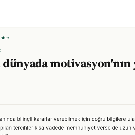
ehber
R
dünyada motivasyon'nın y
nında bilinçli kararlar verebilmek için doğru bilgilere u
pılan tercihler kısa vadede memnuniyet verse de uzun