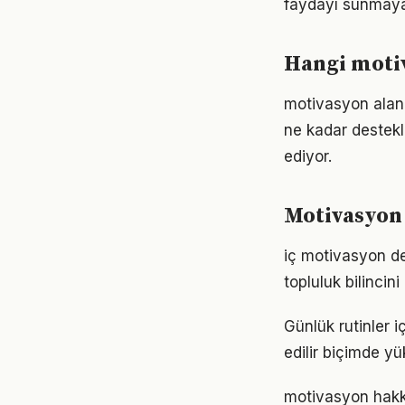
faydayı sunmayab
Hangi motiv
motivasyon alanı
ne kadar destekl
ediyor.
Motivasyon 
iç motivasyon d
topluluk bilincin
Günlük rutinler 
edilir biçimde yü
motivasyon hakkı