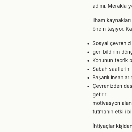
adımı. Merakla y
ilham kaynakları
önem taşıyor. Ka
Sosyal çevrenizl
geri bildirim dö
Konunun teorik b
Sabah saatlerini
Başarılı insanlar
Çevrenizden dest
getirir
motivasyon alan
tutmanın etkili 
İhtiyaçlar kişide