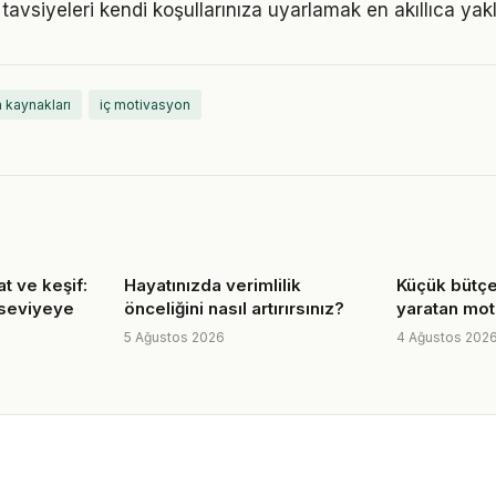
tavsiyeleri kendi koşullarınıza uyarlamak en akıllıca yak
m kaynakları
iç motivasyon
t ve keşif:
Hayatınızda verimlilik
Küçük bütçe
 seviyeye
önceliğini nasıl artırırsınız?
yaratan mot
5 Ağustos 2026
4 Ağustos 202