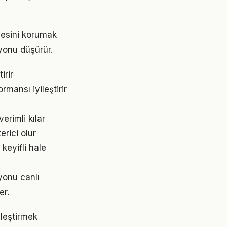
gesini korumak
yonu düşürür.
irir
mansı iyileştirir
erimli kılar
erici olur
keyifli hale
yonu canlı
er.
lleştirmek