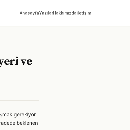
Anasayfa
Yazılar
Hakkımızda
İletişim
eri ve
laşmak gerekiyor.
 vadede beklenen