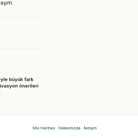
laşım.
yle büyük fark
ivasyon önerileri
6
Site Haritası
·
Hakkımızda
·
İletişim