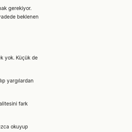
mak gerekiyor.
 vadede beklenen
k yok. Küçük de
lıp yargılardan
itesini fark
nızca okuyup