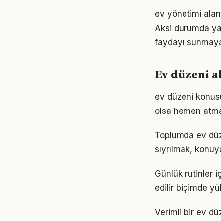
ev yönetimi alanı
Aksi durumda ya
faydayı sunmayab
Ev düzeni a
ev düzeni konus
olsa hemen atmak
Toplumda ev düzen
sıyrılmak, konuya
Günlük rutinler i
edilir biçimde yü
Verimli bir ev d