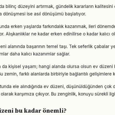
a bilinç düzeyini artırmak, gündelik kararların kalitesini 
şa dönüşmesi ise asıl dönüşümü başlatıyor.
unda erken yaşlarda farkındalık kazanmak, ileri dönemd
r. Alışkanlıklar ne kadar erken edinilirse o kadar kalıcı ol
zeni alanında başarının temel taşı. Tek seferlik çabalar y
ımlar daha kalıcı kazanımlar sağlar.
a da kişisel yaşam; hangi alanda olursa olsun ev düzeni bi
 zemin, farklı alanlarda birbiriyle bağlantılı gelişimlere k
utunda ele alındığında ev düzeni, düşünüldüğünden çok 
olarak karşımıza çıkıyor. Bu zenginlik, konuyu sürekli ilgi 
üzeni bu kadar önemli?