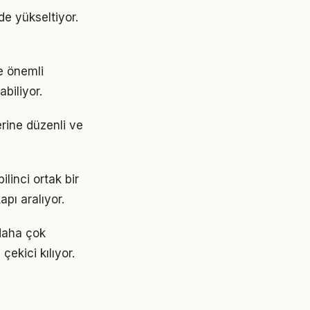
de yükseltiyor.
e önemli
abiliyor.
erine düzenli ve
linci ortak bir
apı aralıyor.
daha çok
çekici kılıyor.