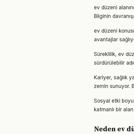
ev düzeni alanınd
Bilginin davranı
ev düzeni konus
avantajlar sağlıyo
Süreklilik, ev dü
sürdürülebilir ad
Kariyer, sağlık y
zemin sunuyor. Bu
Sosyal etki boy
katmanlı bir alan 
Neden ev d