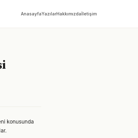
Anasayfa
Yazılar
Hakkımızda
İletişim
si
zeni konusunda
ar.