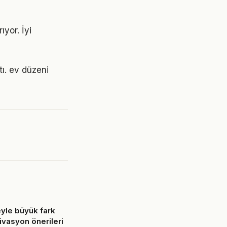
ıyor. İyi
tı. ev düzeni
yle büyük fark
ivasyon önerileri