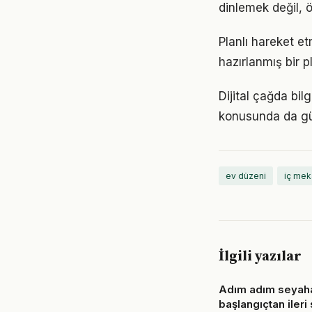
dinlemek değil, ö
Planlı hareket et
hazırlanmış bir p
Dijital çağda bil
konusunda da gü
ev düzeni
iç mek
İlgili yazılar
Adım adım seyaha
başlangıçtan ileri