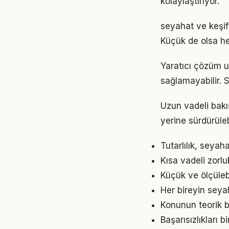
kolaylaştırıyor.
seyahat ve keşi
Küçük de olsa he
Yaratıcı çözüm u
sağlamayabilir. S
Uzun vadeli bakı
yerine sürdürüle
Tutarlılık, seyah
Kısa vadeli zorl
Küçük ve ölçülebil
Her bireyin seya
Konunun teorik b
Başarısızlıkları b