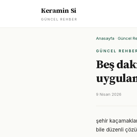
Keramin Si
GÜNCEL REHBER
Anasayfa
·
Güncel R
GÜNCEL REHBE
Beş daki
uygula
9 Nisan 2026
şehir kaçamaklar
bile düzenli çöz