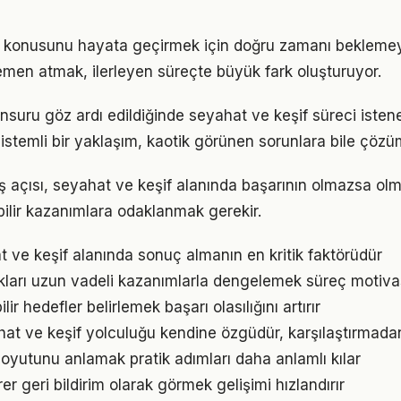
f konusunu hayata geçirmek için doğru zamanı bekleme
men atmak, ilerleyen süreçte büyük fark oluşturuyor.
nsuru göz ardı edildiğinde seyahat ve keşif süreci isten
istemli bir yaklaşım, kaotik görünen sorunlara bile çözüm
ş açısı, seyahat ve keşif alanında başarının olmazsa olm
bilir kazanımlara odaklanmak gerekir.
at ve keşif alanında sonuç almanın en kritik faktörüdür
ukları uzun vadeli kazanımlarla dengelemek süreç motiv
ir hedefler belirlemek başarı olasılığını artırır
hat ve keşif yolculuğu kendine özgüdür, karşılaştırmada
oyutunu anlamak pratik adımları daha anlamlı kılar
irer geri bildirim olarak görmek gelişimi hızlandırır