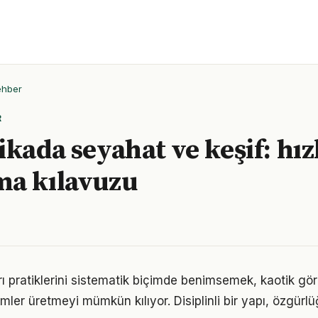
ehber
R
kada seyahat ve keşif: hız
ma kılavuzu
ı pratiklerini sistematik biçimde benimsemek, kaotik gö
ümler üretmeyi mümkün kılıyor. Disiplinli bir yapı, özgür