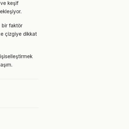
ve keşif
ekleşiyor.
bir faktör
ce çizgiye dikkat
kişiselleştirmek
laşım.