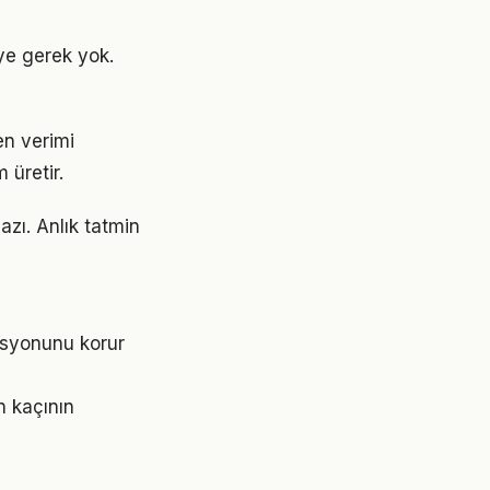
ye gerek yok.
en verimi
 üretir.
azı. Anlık tatmin
asyonunu korur
n kaçının