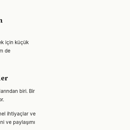
m
ek için küçük
em de
ler
rından biri. Bir
r.
el ihtiyaçlar ve
ini ve paylaşımı