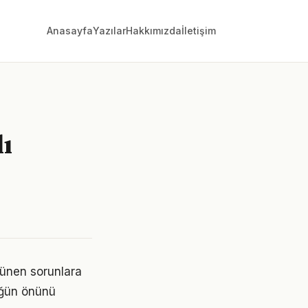
Anasayfa
Yazılar
Hakkımızda
İletişim
lı
rünen sorunlara
lüğün önünü