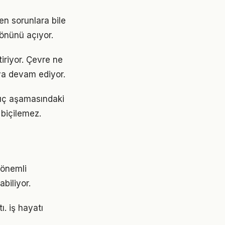
en sorunlara bile
 önünü açıyor.
tiriyor. Çevre ne
aya devam ediyor.
ngıç aşamasındaki
 biçilemez.
 önemli
abiliyor.
ı. iş hayatı