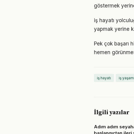
göstermek yerine
iş hayatı yolcul
yapmak yerine ke
Pek çok başarı hi
hemen görünmese
iş hayatı
iş yaşam
İlgili yazılar
Adım adım seyaha
başlangıçtan ileri