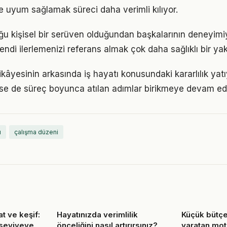
 uyum sağlamak süreci daha verimli kılıyor.
uğu kişisel bir serüven olduğundan başkalarının deneyimiy
ndi ilerlemenizi referans almak çok daha sağlıklı bir ya
kâyesinin arkasında iş hayatı konusundaki kararlılık yat
 de süreç boyunca atılan adımlar birikmeye devam edi
ı
çalışma düzeni
t ve keşif:
Hayatınızda verimlilik
Küçük bütçe
 seviyeye
önceliğini nasıl artırırsınız?
yaratan mot