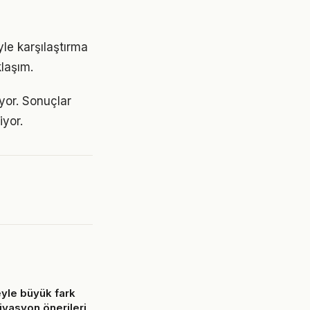
le karşılaştırma
klaşım.
ıyor. Sonuçlar
yor.
yle büyük fark
ivasyon önerileri