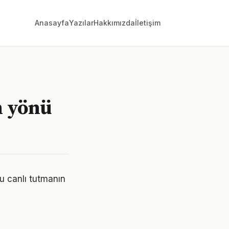
Anasayfa
Yazılar
Hakkımızda
İletişim
n yönü
u canlı tutmanın