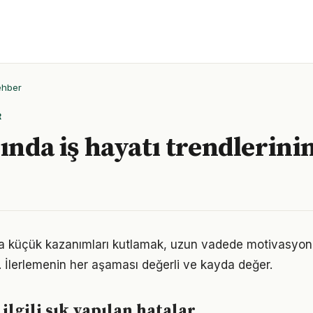
ehber
R
lında iş hayatı trendlerini
da küçük kazanımları kutlamak, uzun vadede motivasyon
i. İlerlemenin her aşaması değerli ve kayda değer.
e ilgili sık yapılan hatalar