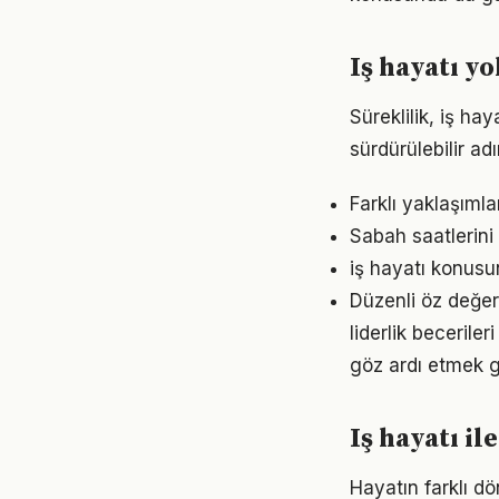
Iş hayatı y
Süreklilik, iş ha
sürdürülebilir ad
Farklı yaklaşıml
Sabah saatlerini 
iş hayatı konusun
Düzenli öz değer
liderlik becerile
göz ardı etmek g
Iş hayatı il
Hayatın farklı dö