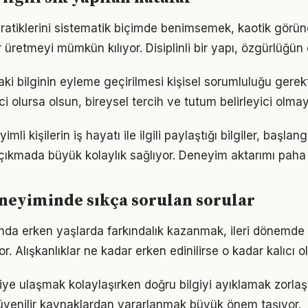
ratiklerini sistematik biçimde benimsemek, kaotik görün
 üretmeyi mümkün kılıyor. Disiplinli bir yapı, özgürlüğün
aki bilginin eyleme geçirilmesi kişisel sorumluluğu gerek
ci olursa olsun, bireysel tercih ve tutum belirleyici olm
li kişilerin iş hayatı ile ilgili paylaştığı bilgiler, başla
 çıkmada büyük kolaylık sağlıyor. Deneyim aktarımı paha
eneyiminde sıkça sorulan sorular
nda erken yaşlarda farkındalık kazanmak, ileri dönemde
r. Alışkanlıklar ne kadar erken edinilirse o kadar kalıcı ol
giye ulaşmak kolaylaşırken doğru bilgiyi ayıklamak zorlaşt
venilir kaynaklardan yararlanmak büyük önem taşıyor.