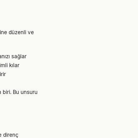
rine düzenli ve
nızı sağlar
mli kılar
rir
n biri. Bu unsuru
e direnç