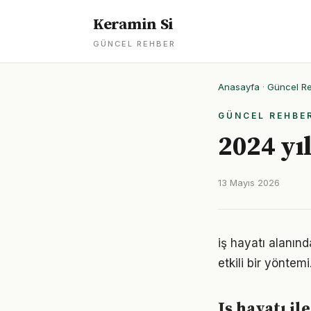
Keramin Si
GÜNCEL REHBER
Anasayfa
·
Güncel R
GÜNCEL REHBE
2024 yı
13 Mayıs 2026
iş hayatı alanın
etkili bir yöntem
Iş hayatı il